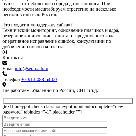
пункт — от небольшого города до мегаполиса. При
необходимости масштабируем стратегию на несколько
регионов или всю Россию.
Что входит в «поддержку сайта»?
Технический мониторинг, обновление плагинов и ядра,
резервное копирование, защита от вредоносного кода,
оперативное исправление ошибок, консультации по
добавлению нового контента.
04
Контакты
Email
info@seo-path.ru
Телефон
+7-913-088-54-00
Где работаем:
Удалённо по России, СНГ и т.д.
[text honeypot-check class:honeypot-input autocomplete="new-
password" tabindex="-1" placeholder ""]