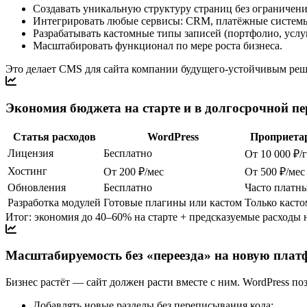
Создавать уникальную структуру страниц без ограничени
Интегрировать любые сервисы: CRM, платёжные системы
Разрабатывать кастомные типы записей (портфолио, услуг
Масштабировать функционал по мере роста бизнеса.
Это делает CMS для сайта компании будущего-устойчивым реш
Экономия бюджета на старте и в долгосрочной пе
Статья расходов
WordPress
Проприета
Лицензия
Бесплатно
От 10 000 ₽/
Хостинг
От 200 ₽/мес
От 500 ₽/мес
Обновления
Бесплатно
Часто платн
Разработка модулей
Готовые плагины или кастом
Только касто
Итог: экономия до 40–60% на старте + предсказуемые расходы 
Масштабируемость без «переезда» на новую пла
Бизнес растёт — сайт должен расти вместе с ним. WordPress поз
Добавлять новые разделы без переписывания кода;