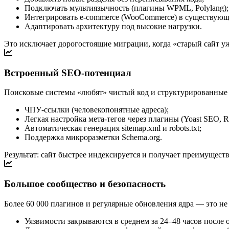
Подключать мультиязычность (плагины WPML, Polylang);
Интегрировать e-commerce (WooCommerce) в существующ
Адаптировать архитектуру под высокие нагрузки.
Это исключает дорогостоящие миграции, когда «старый сайт уж
Встроенный SEO-потенциал
Поисковые системы «любят» чистый код и структурированные д
ЧПУ-ссылки (человекопонятные адреса);
Легкая настройка мета-тегов через плагины (Yoast SEO, R
Автоматическая генерация sitemap.xml и robots.txt;
Поддержка микроразметки Schema.org.
Результат: сайт быстрее индексируется и получает преимущест
Большое сообщество и безопасность
Более 60 000 плагинов и регулярные обновления ядра — это не
Уязвимости закрываются в среднем за 24–48 часов после