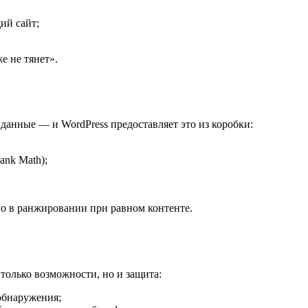
ий сайт;
е не тянет».
анные — и WordPress предоставляет это из коробки:
ank Math);
во в ранжировании при равном контенте.
 только возможности, но и защита:
 обнаружения;