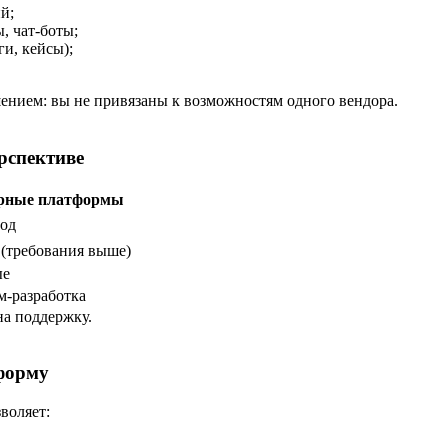
й;
, чат-боты;
и, кейсы);
ением: вы не привязаны к возможностям одного вендора.
рспективе
рные платформы
год
 (требования выше)
ые
м-разработка
на поддержку.
тформу
воляет: